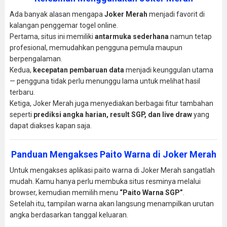
Ada banyak alasan mengapa
Joker Merah
menjadi favorit di
kalangan penggemar togel online.
Pertama, situs ini memiliki
antarmuka sederhana
namun tetap
profesional, memudahkan pengguna pemula maupun
berpengalaman.
Kedua,
kecepatan pembaruan data
menjadi keunggulan utama
— pengguna tidak perlu menunggu lama untuk melihat hasil
terbaru.
Ketiga, Joker Merah juga menyediakan berbagai fitur tambahan
seperti
prediksi angka harian, result SGP, dan live draw
yang
dapat diakses kapan saja.
Panduan Mengakses Paito Warna di Joker Merah
Untuk mengakses aplikasi paito warna di Joker Merah sangatlah
mudah. Kamu hanya perlu membuka situs resminya melalui
browser, kemudian memilih menu
“Paito Warna SGP”
.
Setelah itu, tampilan warna akan langsung menampilkan urutan
angka berdasarkan tanggal keluaran.