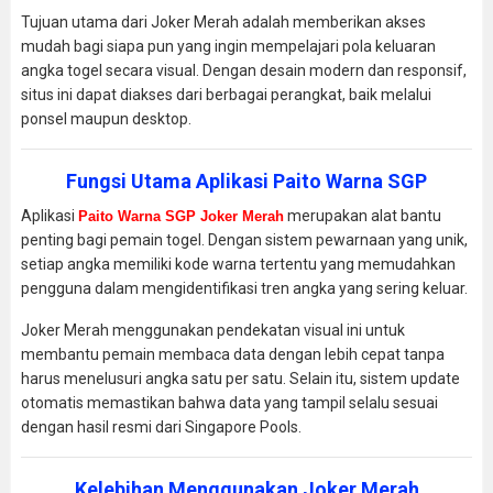
Tujuan utama dari Joker Merah adalah memberikan akses
mudah bagi siapa pun yang ingin mempelajari pola keluaran
angka togel secara visual. Dengan desain modern dan responsif,
situs ini dapat diakses dari berbagai perangkat, baik melalui
ponsel maupun desktop.
Fungsi Utama Aplikasi Paito Warna SGP
Aplikasi
merupakan alat bantu
Paito Warna SGP Joker Merah
penting bagi pemain togel. Dengan sistem pewarnaan yang unik,
setiap angka memiliki kode warna tertentu yang memudahkan
pengguna dalam mengidentifikasi tren angka yang sering keluar.
Joker Merah menggunakan pendekatan visual ini untuk
membantu pemain membaca data dengan lebih cepat tanpa
harus menelusuri angka satu per satu. Selain itu, sistem update
otomatis memastikan bahwa data yang tampil selalu sesuai
dengan hasil resmi dari Singapore Pools.
Kelebihan Menggunakan Joker Merah